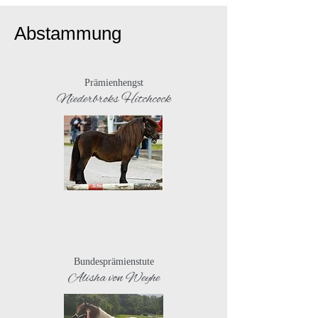
Abstammung
Prämienhengst
Niederbroks Hitchcock
Bundesprämienstute
Alisha von Weyhe